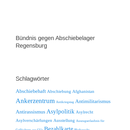
Bündnis gegen Abschiebelager
Regensburg
Schlagwörter
Abschiebehaft
Abschiebung
Afghanistan
Ankerzentrum
Antimilitarismus
Antikriegstag
Asylpolitik
Antirassismus
Asylrecht
Asylverschärfungen
Ausstellung
Auszugserlaubnis für
Bezahlkarte
Geflüchtete aus GUs
Bleiberecht