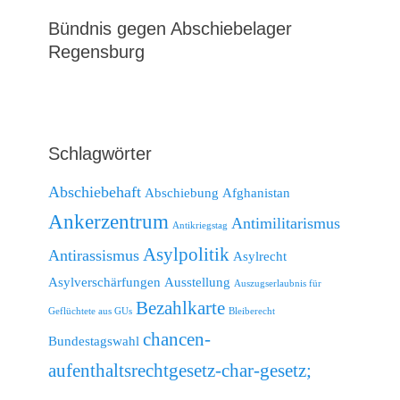
Bündnis gegen Abschiebelager
Regensburg
Schlagwörter
Abschiebehaft
Abschiebung
Afghanistan
Ankerzentrum
Antimilitarismus
Antikriegstag
Asylpolitik
Antirassismus
Asylrecht
Asylverschärfungen
Ausstellung
Auszugserlaubnis für
Bezahlkarte
Geflüchtete aus GUs
Bleiberecht
chancen-
Bundestagswahl
aufenthaltsrechtgesetz-char-gesetz;