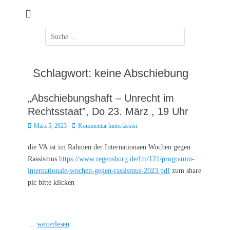
Zum
Inhalt
springen
Suchen
nach:
Schlagwort:
keine Abschiebung
„Abschiebungshaft – Unrecht im
Rechtsstaat”, Do 23. März , 19 Uhr
Posted
März 5, 2023
Kommentar hinterlassen
on
die VA ist im Rahmen der Internationaen Wochen gegen
Rassismus
https://www.regensburg.de/fm/121/programm-
internationale-wochen-gegen-rassismus-2023.pdf
zum share
pic bitte klicken
…
weiterlesen