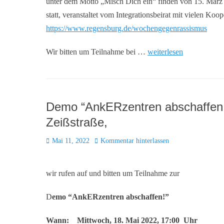
unter dem Motto „Misch Dich ein“ finden von 15. März 
statt, veranstaltet vom Integrationsbeirat mit vielen K
https://www.regensburg.de/wochengegenrassismu
s
Wir bitten um Teilnahme bei …
weiterlesen
Demo “AnkERzentren abschaffen!
Zeißstraße,
Posted
Mai 11, 2022
Kommentar hinterlassen
on
wir rufen auf und bitten um Teilnahme zur
D
emo “AnkERzentren abschaffen!”
Wann: Mittwoch, 18. Mai 2022, 17:00 Uhr