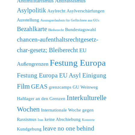
Antimilitarismus
Antirassismus
Asylpolitik
Asylrecht
Asylverschärfungen
Ausstellung
Auszugserlaubnis für Geflüchtete aus GUs
Bezahlkarte
Bundestagswahl
Bleiberecht
chancen-aufenthaltsrechtgesetz-
char-gesetz; Bleiberecht
EU
Festung Europa
Außengrenzen
Festung Europa EU Asyl Einigung
Film
GEAS
grenzcamps
GU Weinweg
Interkulturelle
Haftlager an den Grenzen
Wochen
Internationale Woche gegen
Rassismus
keine Abschiebung
Iran
Konzerte
leave no one behind
Kundgebung