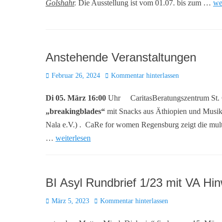
Golshahr
.
Die Ausstellung ist vom 01.07. bis zum …
we
Anstehende Veranstaltungen
Posted
Februar 26, 2024
Kommentar hinterlassen
on
Di 05. März 16:00
Uhr CaritasBeratungszentrum St. G
„breakingblades“
mit Snacks aus Äthiopien und Musik
Nala e.V.) . CaRe for women Regensburg zeigt die mult
…
weiterlesen
BI Asyl Rundbrief 1/23 mit VA Hi
Posted
März 5, 2023
Kommentar hinterlassen
on