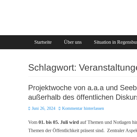
Zum
Inhalt
springen
Primäres Menü
Startseite
Über uns
Situation in Regensbu
Schlagwort:
Veranstaltung
Projektwoche von a.a.a und See
außerhalb des öffentlichen Diskurs
Posted
Juni 26, 2024
Kommentar hinterlassen
on
Vom
01. bis
05. Juli wird
auf Themen und Notlagen hin
Themen der Öffentlichkeit präsent sind. Zentraler Aspek