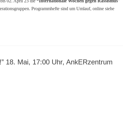
bis 02. April 23 die
“Internationale Wochen gegen Rassismus
”
ooperationsgruppen. Programmhefte sind um Umlauf, online siehe
” 18. Mai, 17:00 Uhr, AnkERzentrum