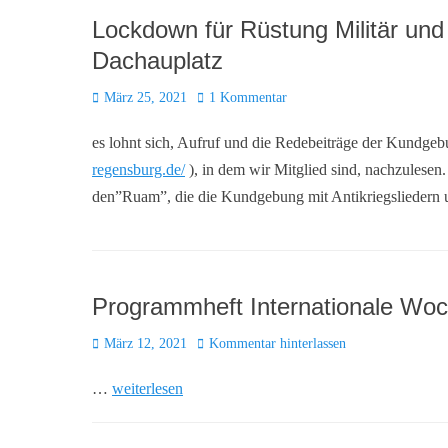
Lockdown für Rüstung Militär und
Dachauplatz
Posted
März 25, 2021
1 Kommentar
on
es lohnt sich, Aufruf und die Redebeiträge der Kund
regensburg.de/
), in dem wir Mitglied sind, nachzulesen
den”Ruam”, die die Kundgebung mit Antikriegsliedern 
Programmheft Internationale Wo
Posted
März 12, 2021
Kommentar hinterlassen
on
…
weiterlesen