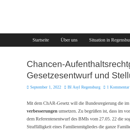
Zum
Inhalt
springen
Primäres Menü
Startseite
Über uns
Situation in Regensbu
Chancen-Aufenthaltsrecht
Gesetzesentwurf und Ste
Posted
Autor
September 1, 2022
BI Asyl Regensburg
1 Kommentar
on
Mit dem ChAR-Gesetz will die Bundesregierung die im 
verbesserungen
umsetzen. Zu begrüßen ist, dass im vo
dem Referentenentwurf des BMIs vom 27.05. 22 die sog
Straffälligkeit eines Familienmitgliedes die ganze Famil