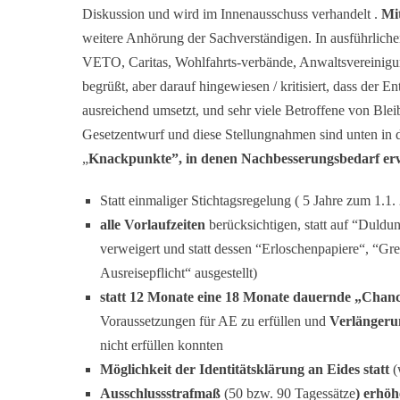
Diskussion und wird im Innenausschuss verhandelt .
Mit
weitere Anhörung der Sachverständigen. In ausführlich
VETO, Caritas, Wohlfahrts-verbände, Anwaltsvereinig
begrüßt, aber darauf hingewiesen / kritisiert, dass der 
ausreichend umsetzt, und sehr viele Betroffene von Blei
Gesetzentwurf und diese Stellungnahmen sind unten in d
„
Knackpunkte”, in denen Nachbesserungsbedarf erw
Statt einmaliger Stichtagsregelung ( 5 Jahre zum 1.1
alle Vorlaufzeiten
berücksichtigen, statt auf “Duld
verweigert und statt dessen “Erloschenpapiere“, “Gr
Ausreisepflicht“ ausgestellt)
statt 12 Monate eine 18 Monate dauernde „Chanc
Voraussetzungen für AE zu erfüllen und
Verlängeru
nicht erfüllen konnten
Möglichkeit der Identitätsklärung an Eides statt
(
Ausschlussstrafmaß
(50 bzw. 90 Tagessätze
) erhö