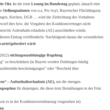
te Okt. i
st die erste
Lesung im Bundestag
geplant, danach eine
en
Stellungnahmen
von u.a. Pro Asyl, Bayerischer Flüchtlingsrat,
ungen, Kirchen, DGB … wird die Zielrichtung des Vorhabens
Entwurf dies bzw. die Vorgaben des Koalitionsvertrages nicht
berecht/ Aufenthalts-erlaubnis (AE) ausschließen würde.
iesem Eintrag veröffentlicht. Nachfolgend daraus die wesentlichen
artet/gefordert wird:
. 2022)
stichtagsunabhängige Regelung
ung” zu beschränken (in Bayern werden Duldungen häufig
enzübertritts-bescheinigungen” oder “Bescheid über
en“ – Aufenthaltserlaubnis (AE),
um die strengen
ngsoption
für diejenigen, die diese trotz Bemühungen in der Frist
wie es in der Koalitionsvereinbarung vorgesehen ist)
hen