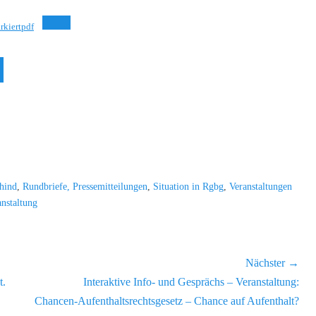
kiertpdf
Sch
hind
,
Rundbriefe, Pressemitteilungen
,
Situation in Rgbg
,
Veranstaltungen
anstaltung
Nächster →
Nächster
t.
Interaktive Info- und Gesprächs – Veranstaltung:
Beitrag:
Chancen-Aufenthaltsrechtsgesetz – Chance auf Aufenthalt?