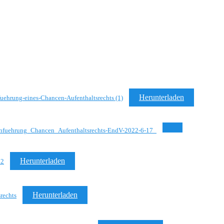
Herunterladen
ehrung-eines-Chancen-Aufenthaltsrechts (1)
fuehrung_Chancen_Aufenthaltsrechts-EndV-2022-6-17_
Herunterladen
22
Herunterladen
rechts