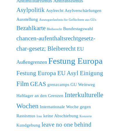
Antimilitarismus
Antirassismus
Asylpolitik
Asylrecht
Asylverschärfungen
Ausstellung
Auszugserlaubnis für Geflüchtete aus GUs
Bezahlkarte
Bundestagswahl
Bleiberecht
chancen-aufenthaltsrechtgesetz-
char-gesetz; Bleiberecht
EU
Festung Europa
Außengrenzen
Festung Europa EU Asyl Einigung
Film
GEAS
grenzcamps
GU Weinweg
Interkulturelle
Haftlager an den Grenzen
Wochen
Internationale Woche gegen
Rassismus
keine Abschiebung
Iran
Konzerte
leave no one behind
Kundgebung