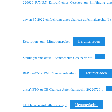
220620_RAV-StN_Entwurf_eines_Gesetzes_zur_Einführung_eines
dav-sn-35-2022-einfuehrung-eines-chancen-aufenthaltsrechts (1)
Herunterladen
Resolution_zum_Migrationspaket
Stellungnahme der RA-Kammer zum Gesetzentwurf
Herunterladen
BFR 22-07-07_PM_Chancenaufenthalt
unserVETO-zu-GE-Chancen-Aufenthaltsrecht_20220726-1
Herunterladen
GE Chancen-Aufenthaltsrecht(1)