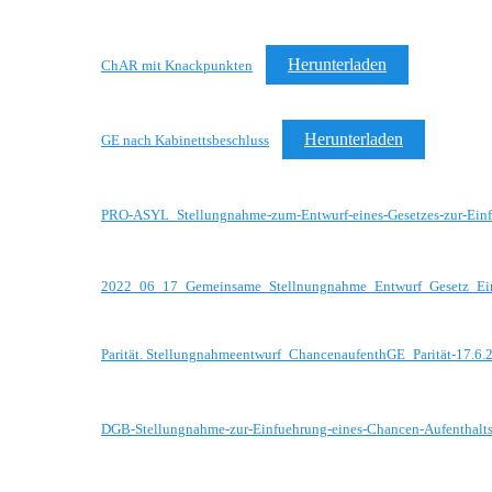
Herunterladen
ChAR mit Knackpunkten
Herunterladen
GE nach Kabinettsbeschluss
PRO-ASYL_Stellungnahme-zum-Entwurf-eines-Gesetzes-zur-Einfu
2022_06_17_Gemeinsame_Stellnungnahme_Entwurf_Gesetz_Ein
Parität. Stellungnahmeentwurf_ChancenaufenthGE_Parität-17.6.
DGB-Stellungnahme-zur-Einfuehrung-eines-Chancen-Aufenthalts