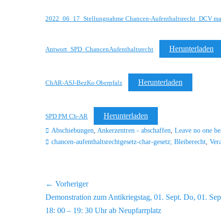
2022_06_17_Stellungnahme Chancen-Aufenthaltsrecht_DCV mar
Herunterladen
Antwort_SPD_ChancenAufenthaltsrecht
Herunterladen
ChAR-ASJ-BezKo Oberpfalz
Herunterladen
SPD PM Ch-AR
Kategorien
Abschiebungen
,
Ankerzentren - abschaffen
,
Leave no one be
chancen-aufenthaltsrechtgesetz-char-gesetz; Bleiberecht
,
Ver
Beitragsnavigation
← Vorheriger
Vorheriger
Demonstration zum Antikriegstag, 01. Sept. Do, 01. Sep
Beitrag:
18: 00 – 19: 30 Uhr ab Neupfarrplatz