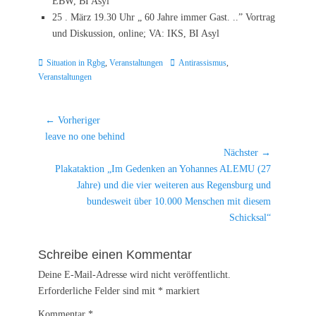
EBW, BI Asyl
25 . März 19.30 Uhr „ 60 Jahre immer Gast. ..” Vortrag
und Diskussion, online; VA: IKS, BI Asyl
Kategorien
Schlagworte
Situation in Rgbg
,
Veranstaltungen
Antirassismus
,
Veranstaltungen
Beitragsnavigation
← Vorheriger
Vorheriger
leave no one behind
Beitrag:
Nächster →
Nächster
Plakataktion „Im Gedenken an Yohannes ALEMU (27
Beitrag:
Jahre) und die vier weiteren aus Regensburg und
bundesweit über 10.000 Menschen mit diesem
Schicksal“
Schreibe einen Kommentar
Deine E-Mail-Adresse wird nicht veröffentlicht.
Erforderliche Felder sind mit
*
markiert
Kommentar
*