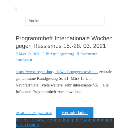
Zum
Inhalt
springen
Suchen
nach:
Programmheft Internationale Wochen
gegen Rassismus 15.-28. 03. 2021
Posted
Autor
März 12, 2021
BI Asyl Regensburg
Kommentar
on
hinterlassen
https://www.regensburg.de/wochengegenrassismus
zentrale
gemeinsame Kundgebung So 21. März 15 Uhr
Neupfarrplatz;, viele weitere sehr interessante VA , alle
Infos und Programmheft zum download
Herunterladen
IWGR 2021 Programmheft
https://www.regensburg.de/wochengegen
rassismus