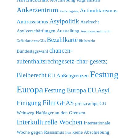
Ankerzentrum
Antimilitarismus
Antikriegstag
Asylpolitik
Antirassismus
Asylrecht
Asylverschärfungen
Ausstellung
Auszugserlaubnis für
Bezahlkarte
Geflüchtete aus GUs
Bleiberecht
chancen-
Bundestagswahl
aufenthaltsrechtgesetz-char-gesetz;
Festung
Bleiberecht
EU Außengrenzen
Europa
Festung Europa EU Asyl
Film
Einigung
GEAS
grenzcamps
GU
Weinweg
Haftlager an den Grenzen
Interkulturelle Wochen
Internationale
Woche gegen Rassismus
keine Abschiebung
Iran