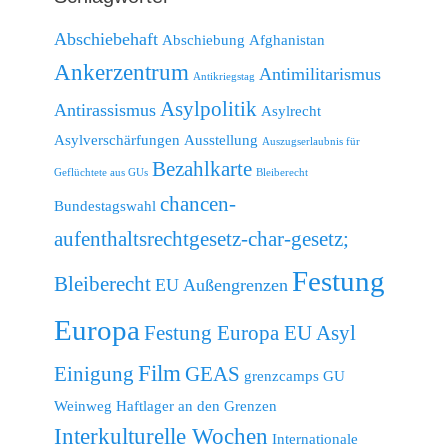
Abschiebehaft
Abschiebung
Afghanistan
Ankerzentrum
Antimilitarismus
Antikriegstag
Asylpolitik
Antirassismus
Asylrecht
Asylverschärfungen
Ausstellung
Auszugserlaubnis für
Bezahlkarte
Geflüchtete aus GUs
Bleiberecht
chancen-
Bundestagswahl
aufenthaltsrechtgesetz-char-gesetz;
Festung
Bleiberecht
EU Außengrenzen
Europa
Festung Europa EU Asyl
Film
Einigung
GEAS
grenzcamps
GU
Weinweg
Haftlager an den Grenzen
Interkulturelle Wochen
Internationale