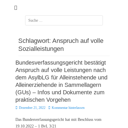
Zum
Inhalt
springen
Suchen
nach:
Schlagwort:
Anspruch auf volle
Sozialleistungen
Bundesverfassungsgericht bestätigt
Anspruch auf volle Leistungen nach
dem AsylbLG für Alleinstehende und
Alleinerziehende in Sammellagern
(GUs) – Infos und Dokumente zum
praktischen Vorgehen
Posted
Dezember 21, 2022
Kommentar hinterlassen
on
Das Bundesverfassungsgericht hat mit Beschluss vom
19.10.2022 – 1 BvL 3/21