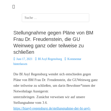
Zum
Inhalt
springen
Suchen
nach:
Stellungnahme gegen Pläne von BM
Frau Dr. Freudenstein, die GU
Weinweg ganz oder teilweise zu
schließen
Posted
Autor
Juni 17, 2021
BI Asyl Regensburg
Kommentar
on
hinterlassen
Die BI Asyl Regensburg wendet sich entschieden gegen
Pläne von BM Frau Dr. Freudenstein, die GUWeinweg ganz
oder teilweise zu schließen, um darin Bewohner*innen der
Notwohnlage Aussigerstr.
unterzubringen. Zunächst verweisen wir auf unsere
Stellungnahme vom 3.6.
https://biasyl-regensburg.de/stellungnahme-der-bi-asyl-