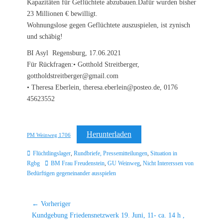
Kapazitäten für Geflüchtete abzubauen.Dafür wurden bisher
23 Millionen € bewilligt.
Wohnungslose gegen Geflüchtete auszuspielen, ist zynisch
und schäbig!
BI Asyl Regensburg, 17.06.2021
Für Rückfragen:• Gotthold Streitberger,
gottholdstreitberger@gmail.com
• Theresa Eberlein, theresa.eberlein@posteo.de, 0176
45623552
Herunterladen
PM Weinweg 1706
Kategorien
Flüchtlingslager
,
Rundbriefe, Pressemitteilungen
,
Situation in
Schlagworte
Rgbg
BM Frau Freudenstein
,
GU Weinweg
,
Nicht Intererssen von
Bedürftigen gegeneinander ausspielen
Beitragsnavigation
← Vorheriger
Vorheriger
Kundgebung Friedensnetzwerk 19. Juni, 11- ca. 14 h ,