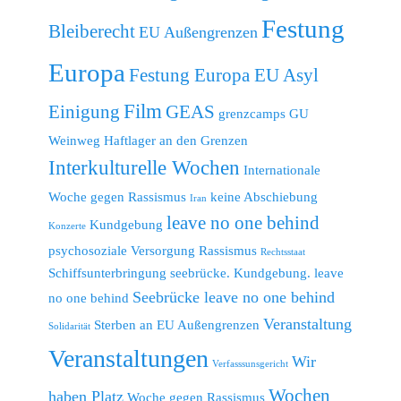
Festung
Bleiberecht
EU Außengrenzen
Europa
Festung Europa EU Asyl
Film
Einigung
GEAS
grenzcamps
GU
Weinweg
Haftlager an den Grenzen
Interkulturelle Wochen
Internationale
Woche gegen Rassismus
keine Abschiebung
Iran
leave no one behind
Kundgebung
Konzerte
psychosoziale Versorgung
Rassismus
Rechtsstaat
Schiffsunterbringung
seebrücke. Kundgebung. leave
Seebrücke leave no one behind
no one behind
Veranstaltung
Sterben an EU Außengrenzen
Solidarität
Veranstaltungen
Wir
Verfasssunsgericht
Wochen
haben Platz
Woche gegen Rassismus