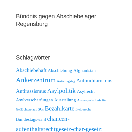
Bündnis gegen Abschiebelager
Regensburg
Schlagwörter
Abschiebehaft
Abschiebung
Afghanistan
Ankerzentrum
Antimilitarismus
Antikriegstag
Asylpolitik
Antirassismus
Asylrecht
Asylverschärfungen
Ausstellung
Auszugserlaubnis für
Bezahlkarte
Geflüchtete aus GUs
Bleiberecht
chancen-
Bundestagswahl
aufenthaltsrechtgesetz-char-gesetz;