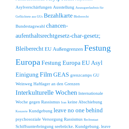
Asylverschärfungen
Ausstellung
Auszugserlaubnis für
Bezahlkarte
Geflüchtete aus GUs
Bleiberecht
chancen-
Bundestagswahl
aufenthaltsrechtgesetz-char-gesetz;
Festung
Bleiberecht
EU Außengrenzen
Europa
Festung Europa EU Asyl
Film
Einigung
GEAS
grenzcamps
GU
Weinweg
Haftlager an den Grenzen
Interkulturelle Wochen
Internationale
Woche gegen Rassismus
keine Abschiebung
Iran
leave no one behind
Kundgebung
Konzerte
psychosoziale Versorgung
Rassismus
Rechtsstaat
Schiffsunterbringung
seebrücke. Kundgebung. leave