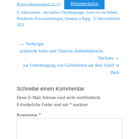
Herunterladen
BI Asyl Jahresrückblick 22 (2)
Kategorien
Ankerzentren - abschaffen
,
Flüchtlingslager
,
Leave no one behind
,
Schlagworte
Rundbriefe, Pressemitteilungen
,
Situation in Rgbg
Jahresrückblick
2022
Beitragsnavigation
← Vorheriger
Vorheriger
praktische Infos zum Chancen-Aufenthaltsrecht
Beitrag:
Nächster →
Nächster
zur Unterbringung von Geflüchteten auf dem Schiff in
Beitrag:
Bach
Schreibe einen Kommentar
Deine E-Mail-Adresse wird nicht veröffentlicht.
Erforderliche Felder sind mit
*
markiert
Kommentar
*