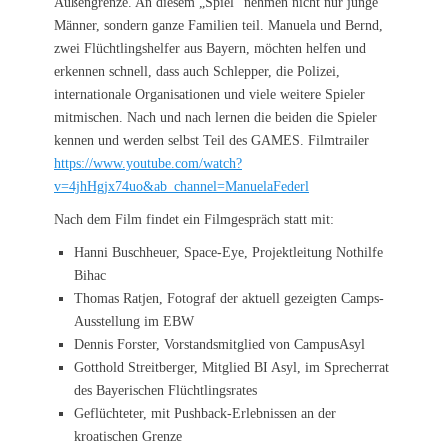
Außengrenze. An diesem „Spiel“ nehmen nicht nur junge
Männer, sondern ganze Familien teil. Manuela und Bernd,
zwei Flüchtlingshelfer aus Bayern, möchten helfen und
erkennen schnell, dass auch Schlepper, die Polizei,
internationale Organisationen und viele weitere Spieler
mitmischen. Nach und nach lernen die beiden die Spieler
kennen und werden selbst Teil des GAMES. Filmtrailer
https://www.youtube.com/watch?
v=4jhHgjx74uo&ab_channel=ManuelaFederl
Nach dem Film findet ein Filmgespräch statt mit:
Hanni Buschheuer, Space-Eye, Projektleitung Nothilfe
Bihac
Thomas Ratjen, Fotograf der aktuell gezeigten Camps-
Ausstellung im EBW
Dennis Forster, Vorstandsmitglied von CampusAsyl
Gotthold Streitberger, Mitglied BI Asyl, im Sprecherrat
des Bayerischen Flüchtlingsrates
Geflüchteter, mit Pushback-Erlebnissen an der
kroatischen Grenze