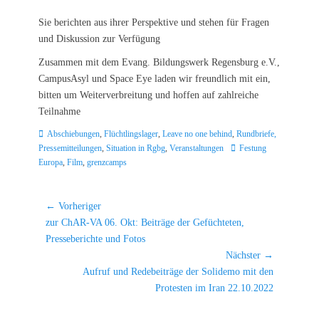
Sie berichten aus ihrer Perspektive und stehen für Fragen
und Diskussion zur Verfügung
Zusammen mit dem Evang. Bildungswerk Regensburg e.V.,
CampusAsyl und Space Eye laden wir freundlich mit ein,
bitten um Weiterverbreitung und hoffen auf zahlreiche
Teilnahme
Kategorien
Abschiebungen
,
Flüchtlingslager
,
Leave no one behind
,
Rundbriefe,
Schlagworte
Pressemitteilungen
,
Situation in Rgbg
,
Veranstaltungen
Festung
Europa
,
Film
,
grenzcamps
Beitragsnavigation
← Vorheriger
Vorheriger
zur ChAR-VA 06. Okt: Beiträge der Gefüchteten,
Beitrag:
Presseberichte und Fotos
Nächster →
Nächster
Aufruf und Redebeiträge der Solidemo mit den
Beitrag:
Protesten im Iran 22.10.2022