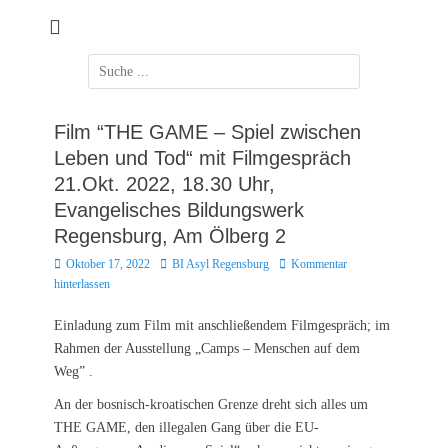
Zum
Inhalt
springen
Suchen
nach:
Film “THE GAME – Spiel zwischen
Leben und Tod“ mit Filmgespräch
21.Okt. 2022, 18.30 Uhr,
Evangelisches Bildungswerk
Regensburg, Am Ölberg 2
Posted
Autor
Oktober 17, 2022
BI Asyl Regensburg
Kommentar
on
hinterlassen
Einladung zum Film mit anschließendem Filmgespräch; im
Rahmen der Ausstellung „Camps – Menschen auf dem
Weg” .
An der bosnisch-kroatischen Grenze dreht sich alles um
THE GAME, den illegalen Gang über die EU-