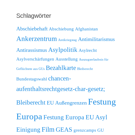
Schlagwörter
Abschiebehaft
Abschiebung
Afghanistan
Ankerzentrum
Antimilitarismus
Antikriegstag
Asylpolitik
Antirassismus
Asylrecht
Asylverschärfungen
Ausstellung
Auszugserlaubnis für
Bezahlkarte
Geflüchtete aus GUs
Bleiberecht
chancen-
Bundestagswahl
aufenthaltsrechtgesetz-char-gesetz;
Festung
Bleiberecht
EU Außengrenzen
Europa
Festung Europa EU Asyl
Film
Einigung
GEAS
grenzcamps
GU