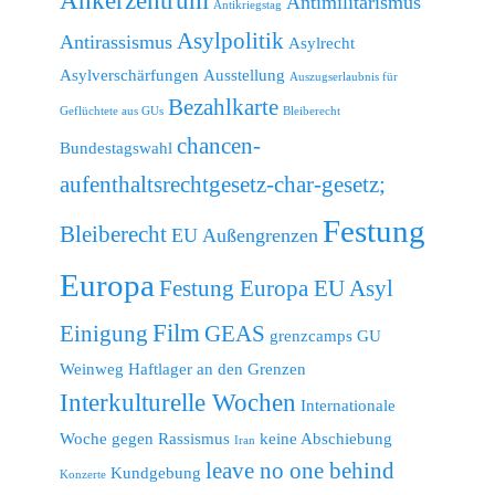
Ankerzentrum
Antimilitarismus
Antikriegstag
Asylpolitik
Antirassismus
Asylrecht
Asylverschärfungen
Ausstellung
Auszugserlaubnis für
Bezahlkarte
Geflüchtete aus GUs
Bleiberecht
chancen-
Bundestagswahl
aufenthaltsrechtgesetz-char-gesetz;
Festung
Bleiberecht
EU Außengrenzen
Europa
Festung Europa EU Asyl
Film
Einigung
GEAS
grenzcamps
GU
Weinweg
Haftlager an den Grenzen
Interkulturelle Wochen
Internationale
Woche gegen Rassismus
keine Abschiebung
Iran
leave no one behind
Kundgebung
Konzerte