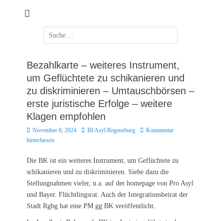
Zum
Inhalt
springen
Suchen
nach:
Bezahlkarte – weiteres Instrument,
um Geflüchtete zu schikanieren und
zu diskriminieren – Umtauschbörsen –
erste juristische Erfolge – weitere
Klagen empfohlen
Posted
Autor
November 8, 2024
BI Asyl Regensburg
Kommentar
on
hinterlassen
Die BK ist ein weiteres Instrument, um Geflüchtete zu
schikanieren und zu diskriminieren. Siehe dazu die
Stellungnahmen vieler, u.a. auf der homepage von Pro Asyl
und Bayer. Flüchtlingsrat. Auch der Integrationsbeirat der
Stadt Rgbg hat eine PM gg BK veröffentlicht.