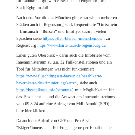
Im Landkreis Rgb wurde BK im Juni eingeführt, in der
Stadt Rgbg im Juli.
Nach dem Vorbild aus München gibt es so wie in mehreren
Städten auch in Regensburg stark frequentierte “
Gutschein
– Umtausch – Börsen”
und Infoflyer dazu in vielen
Sprachen siehe
https://offen-bleiben-muenchen.de/
, zu
Regensburg
https://www.kartentausch-regensburg.de/
Einen guten Überblick – darin auch die Infobriefe vom
Innenministerium zu u.a. 32 Fallkonstellationen und ein
Tool für Mitteilungen was nicht funktionniert
https://www.fluechtlingsrat-bayern.de/bezahlkarte-
bayernkarte-diskriminierungskarte/
, siehe auch
https://bezahlkarte.info/beratung/
mit Möglichkeiten für
das Sozialamt…. und die Antwort des Innenministeriums
vom 09.8.24 auf eine Anfrage von MdL Arnold (SPD) ,
bitte hier klicken.
Da auch der Aufruf von GFF und Pro Asyl
“Kläger*innensuche. Bei Fragen gerne per Email melden