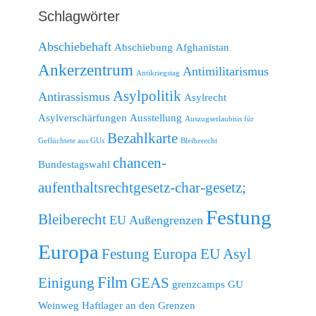
Schlagwörter
Abschiebehaft
Abschiebung
Afghanistan
Ankerzentrum
Antimilitarismus
Antikriegstag
Asylpolitik
Antirassismus
Asylrecht
Asylverschärfungen
Ausstellung
Auszugserlaubnis für
Bezahlkarte
Geflüchtete aus GUs
Bleiberecht
chancen-
Bundestagswahl
aufenthaltsrechtgesetz-char-gesetz;
Festung
Bleiberecht
EU Außengrenzen
Europa
Festung Europa EU Asyl
Film
Einigung
GEAS
grenzcamps
GU
Weinweg
Haftlager an den Grenzen