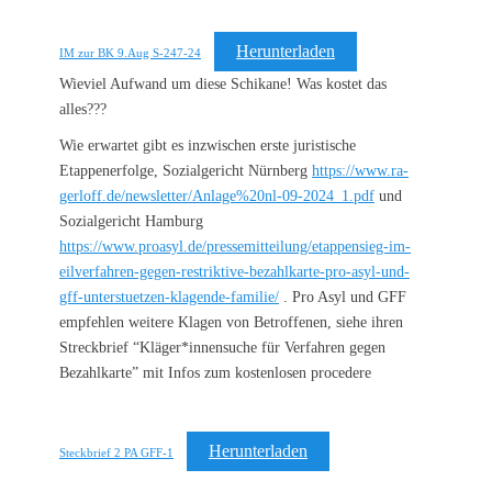
Herunterladen
IM zur BK 9.Aug S-247-24
Wieviel Aufwand um diese Schikane! Was kostet das
alles???
Wie erwartet gibt es inzwischen erste juristische
Etappenerfolge, Sozialgericht Nürnberg
https://www.ra-
gerloff.de/newsletter/Anlage%20nl-09-2024_1.pdf
und
Sozialgericht Hamburg
https://www.proasyl.de/pressemitteilung/etappensieg-im-
eilverfahren-gegen-restriktive-bezahlkarte-pro-asyl-und-
gff-unterstuetzen-klagende-familie/
. Pro Asyl und GFF
empfehlen weitere Klagen von Betroffenen, siehe ihren
Streckbrief “Kläger*innensuche für Verfahren gegen
Bezahlkarte” mit Infos zum kostenlosen procedere
Herunterladen
Steckbrief 2 PA GFF-1