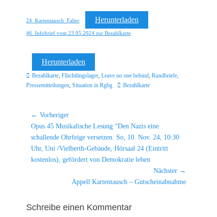
Herunterladen
24_Kartentausch_Falter
46. Infobrief vom 23.05.2024 zur Bezahlkarte
Herunterladen
Kategorien
Bezahlkarte
,
Flüchtlingslager
,
Leave no one behind
,
Rundbriefe,
Schlagworte
Pressemitteilungen
,
Situation in Rgbg
Bezahlkarte
Beitragsnavigation
← Vorheriger
Vorheriger
Opus 45 Musikalische Lesung “Den Nazis eine
Beitrag:
schallende Ohrfeige versetzen. So, 10. Nov. 24, 10:30
Uhr, Uni /Vielberth-Gebäude, Hörsaal 24 (Eintritt
kostenlos), gefördert von Demokratie leben
Nächster →
Nächster
Appell Kartentausch – Gutscheinabnahme
Beitrag:
Schreibe einen Kommentar