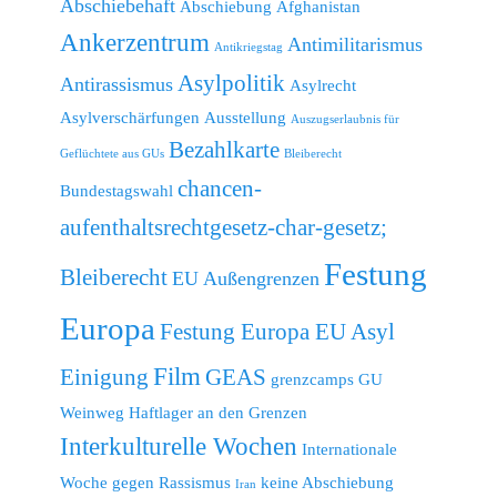
Abschiebehaft
Abschiebung
Afghanistan
Ankerzentrum
Antimilitarismus
Antikriegstag
Asylpolitik
Antirassismus
Asylrecht
Asylverschärfungen
Ausstellung
Auszugserlaubnis für
Bezahlkarte
Geflüchtete aus GUs
Bleiberecht
chancen-
Bundestagswahl
aufenthaltsrechtgesetz-char-gesetz;
Festung
Bleiberecht
EU Außengrenzen
Europa
Festung Europa EU Asyl
Film
Einigung
GEAS
grenzcamps
GU
Weinweg
Haftlager an den Grenzen
Interkulturelle Wochen
Internationale
Woche gegen Rassismus
keine Abschiebung
Iran