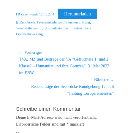
Herunterladen
FB Zeitenwende 12.05.22-1
Kategorien
Rundbriefe, Pressemitteilungen
,
Situation in Rgbg
,
Schlagworte
Veranstaltungen
Antimilitarismus
,
Friedensnwerk
,
Friedesnbewegung
Beitragsnavigation
← Vorheriger
Vorheriger
TVA, MZ und Beiträge der VA “Geflüchtete 1. und 2.
Beitrag:
Klasse? – Humanität und ihre Grenzen”, 31.Mai 2022
im EBW
Nächster →
Nächster
Redebeiträge der Seebrücke Kundgebung 17. Juli
Beitrag:
“Festung Europa einreißen”
Schreibe einen Kommentar
Deine E-Mail-Adresse wird nicht veröffentlicht.
Erforderliche Felder sind mit
*
markiert