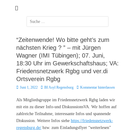
Zum
Inhalt
springen
Suchen
nach:
“Zeitenwende! Wo bitte geht’s zum
nächsten Krieg ? ” – mit Jürgen
Wagner (IMI Tübingen); 07. Juni,
18:30 Uhr im Gewerkschaftshaus; VA:
Friedensnetzwerk Rgbg und ver.di
Ortsverein Rgbg
Posted
Autor
Juni 1, 2022
BI Asyl Regensburg
Kommentar hinterlassen
on
Als Mitgliedsgruppe im Friedensnetzwerk Rgbg laden wir
mit ein zu dieser Info-und DiskusssionsVA. Wir hoffen auf
zahlreiche Teilnahme, interessante Infos und spannende
Diskussion. Weitere Infos siehe
https://friedensnetzwerk-
regensburg.de/
bzw. zum Einladungsflyer “weiterlesen”