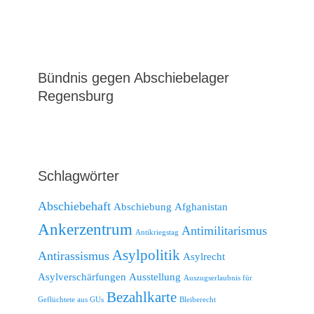
Bündnis gegen Abschiebelager
Regensburg
Schlagwörter
Abschiebehaft
Abschiebung
Afghanistan
Ankerzentrum
Antimilitarismus
Antikriegstag
Asylpolitik
Antirassismus
Asylrecht
Asylverschärfungen
Ausstellung
Auszugserlaubnis für
Bezahlkarte
Geflüchtete aus GUs
Bleiberecht