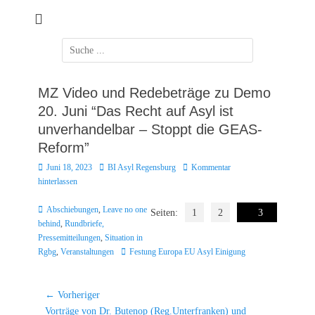
Zum
Inhalt
springen
Suchen
nach:
MZ Video und Redebeträge zu Demo
20. Juni “Das Recht auf Asyl ist
unverhandelbar – Stoppt die GEAS-
Reform”
Posted
Autor
Juni 18, 2023
BI Asyl Regensburg
Kommentar
on
hinterlassen
Kategorien
Abschiebungen
,
Leave no one
Seiten:
1
2
3
behind
,
Rundbriefe,
Pressemitteilungen
,
Situation in
Schlagworte
Rgbg
,
Veranstaltungen
Festung Europa EU Asyl Einigung
Beitragsnavigation
← Vorheriger
Vorheriger
Vorträge von Dr. Butenop (Reg.Unterfranken) und