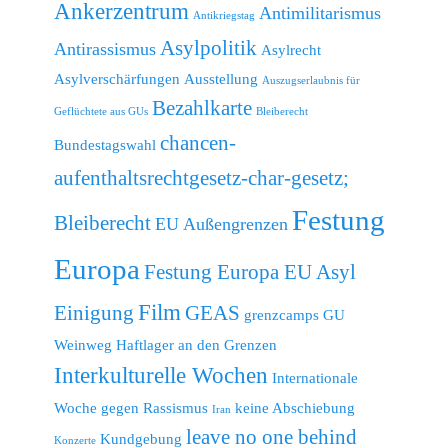
Ankerzentrum
Antimilitarismus
Antikriegstag
Asylpolitik
Antirassismus
Asylrecht
Asylverschärfungen
Ausstellung
Auszugserlaubnis für
Bezahlkarte
Geflüchtete aus GUs
Bleiberecht
chancen-
Bundestagswahl
aufenthaltsrechtgesetz-char-gesetz;
Festung
Bleiberecht
EU Außengrenzen
Europa
Festung Europa EU Asyl
Film
Einigung
GEAS
grenzcamps
GU
Weinweg
Haftlager an den Grenzen
Interkulturelle Wochen
Internationale
Woche gegen Rassismus
keine Abschiebung
Iran
leave no one behind
Kundgebung
Konzerte