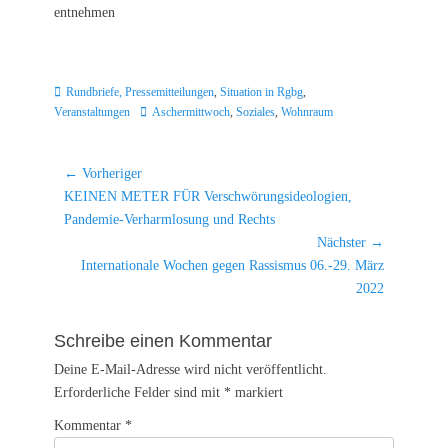
entnehmen
Kategorien
Rundbriefe, Pressemitteilungen
,
Situation in Rgbg
,
Schlagworte
Veranstaltungen
Aschermittwoch
,
Soziales
,
Wohnraum
Beitragsnavigation
← Vorheriger
Vorheriger
KEINEN METER FÜR Verschwörungsideologien,
Beitrag:
Pandemie-Verharmlosung und Rechts
Nächster →
Nächster
Internationale Wochen gegen Rassismus 06.-29. März
Beitrag:
2022
Schreibe einen Kommentar
Deine E-Mail-Adresse wird nicht veröffentlicht.
Erforderliche Felder sind mit
*
markiert
Kommentar
*