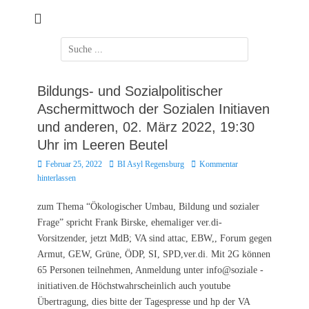
Zum
Inhalt
springen
Suchen
nach:
Bildungs- und Sozialpolitischer
Aschermittwoch der Sozialen Initiaven
und anderen, 02. März 2022, 19:30
Uhr im Leeren Beutel
Posted
Autor
Februar 25, 2022
BI Asyl Regensburg
Kommentar
on
hinterlassen
zum Thema “Ökologischer Umbau, Bildung und sozialer
Frage” spricht Frank Birske, ehemaliger ver.di-
Vorsitzender, jetzt MdB; VA sind attac, EBW,, Forum gegen
Armut, GEW, Grüne, ÖDP, SI, SPD,ver.di. Mit 2G können
65 Personen teilnehmen, Anmeldung unter info@soziale -
initiativen.de Höchstwahrscheinlich auch youtube
Übertragung, dies bitte der Tagespresse und hp der VA